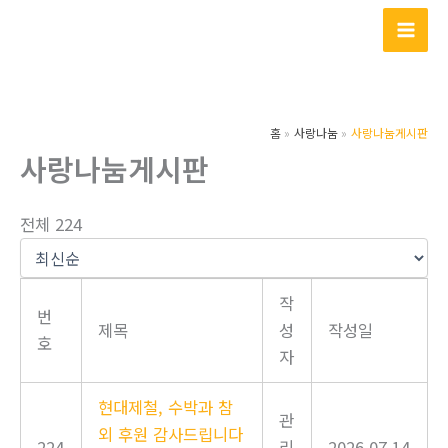
콘
텐
츠
로
건
홈
사랑나눔
사랑나눔게시판
너
사랑나눔게시판
뛰
기
전체 224
작
번
제목
성
작성일
호
자
현대제철, 수박과 참
관
외 후원 감사드립니다
224
리
2026.07.14