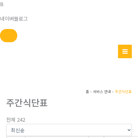
B
네이버블로그
콘
텐
츠
로
건
너
홈
서비스 안내
주간식단표
뛰
주간식단표
기
전체 242