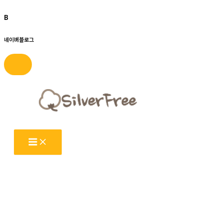
B
네이버블로그
콘
텐
츠
로
건
너
뛰
기