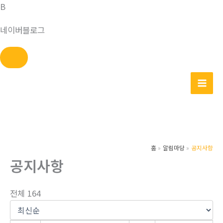
B
네이버블로그
콘
텐
츠
로
건
너
홈
알림마당
공지사항
뛰
공지사항
기
전체 164