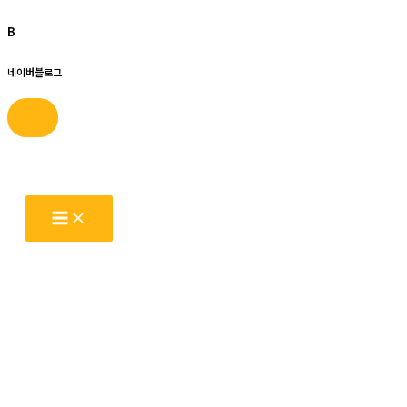
B
네이버블로그
콘
텐
츠
로
건
너
뛰
기