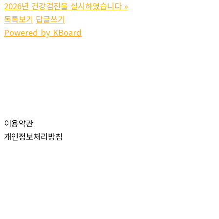
2026년 건강검진을 실시하였습니다
»
목록보기
답글쓰기
Powered by KBoard
이용약관
개인정보처리방침
실버프리
회사명: 실버프리 대표자: 조교제
사업자등록번호:
113-86-13993
주소: 31736 충청남도 당진시 송악읍 가청로 237-7 (본당리 330-1)
전화: 041-356-1811
팩스:
041-356-1813
Copyright © 2026 실버프리. All rights reserved.
Created by
Yescall.com
[
관리자
]