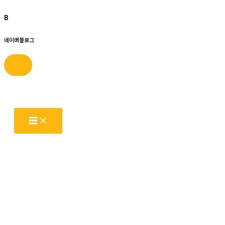
B
네이버블로그
콘
텐
츠
로
건
너
뛰
기