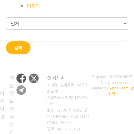
마지막
검색
개
실버프리
Copyright © 2026 실버프
리. All rights reserved.
인
회사명: 실버프리 대표자:
Created by
Yescall.com
[
관
조교제
이
정
리자
]
사업자등록번호:
113-86-
용
보
13993
약
처
주소: 31736 충청남도 당
관
리
진시 송악읍 가청로 237-7
(본당리 330-1)
방
전화: 041-356-1811
침