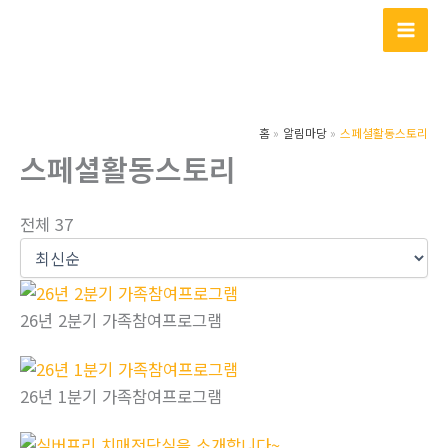
콘
텐
츠
로
건
홈
알림마당
스페셜활동스토리
너
스페셜활동스토리
뛰
기
전체 37
26년 2분기 가족참여프로그램
26년 1분기 가족참여프로그램