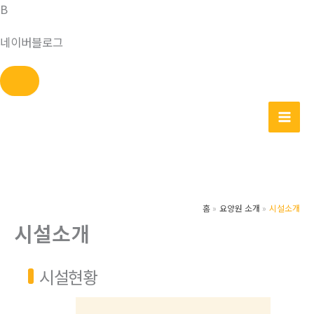
B
네이버블로그
콘
텐
츠
로
건
너
홈
요양원 소개
시설소개
뛰
시설소개
기
시설현황